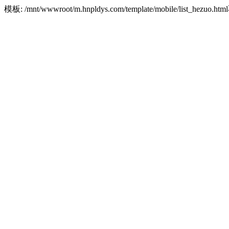
模板: /mnt/wwwroot/m.hnpldys.com/template/mobile/list_hezuo.