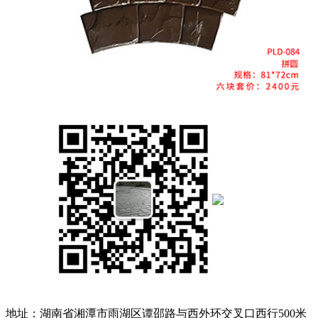
地址：湖南省湘潭市雨湖区谭邵路与西外环交叉口西行500米