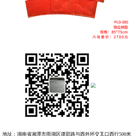
地址：湖南省湘潭市雨湖区谭邵路与西外环交叉口西行500米