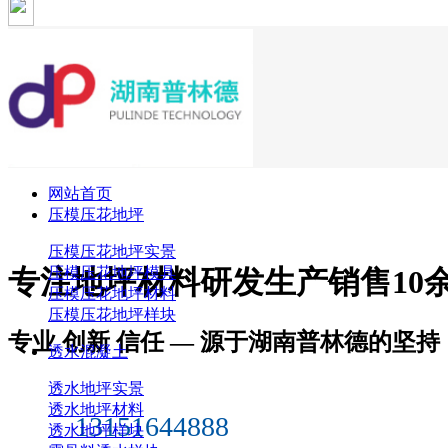
网站首页
压模压花地坪
压模压花地坪实景
专注
地坪材料
研发生产销售10
压模压花地坪模具
压模压花地坪材料
压模压花地坪样块
专业 创新 信任 — 源于湖南普林德的坚持
透水混凝土
透水地坪实景
透水地坪材料
13151644888
透水地坪样块