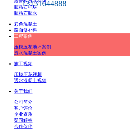
露骨料透水样块
13151644888
胶粘石样块
胶粘石胶水
彩色混凝土
路面修补料
工程案例
压模压花地坪案例
透水混凝土案例
施工视频
压模压花视频
透水混凝土视频
关于我们
公司简介
客户评价
企业资质
疑问解答
合作伙伴