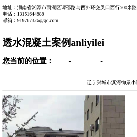
地址：湖南省湘潭市雨湖区谭邵路与西外环交叉口西行500米
电话：13151644888
邮箱：919767326@qq.com
透水混凝土案例
anliyilei
您当前的位置：
首页
-
工程案例
-
透水混凝
辽宁兴城市滨河御景小