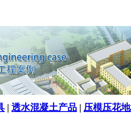
具
|
透水混凝土产品
|
压模压花地